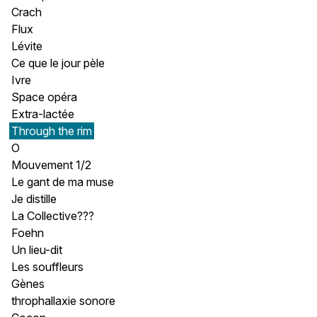
Crach
Flux
Lévite
Ce que le jour pèle
Ivre
Space opéra
Extra-lactée
Through the rim
O
Mouvement 1/2
Le gant de ma muse
Je distille
La Collective???
Foehn
Un lieu-dit
Les souffleurs
Gènes
throphallaxie sonore