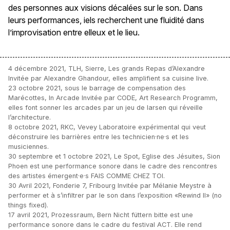
des personnes aux visions décalées sur le son. Dans
leurs performances, iels recherchent une fluidité dans
l’improvisation entre elleux et le lieu.
4 décembre 2021, TLH, Sierre, Les grands Repas d’Alexandre
Invitée par Alexandre Ghandour, elles amplifient sa cuisine live.
23 octobre 2021, sous le barrage de compensation des
Marécottes, In Arcade Invitée par CODE, Art Research Programm,
elles font sonner les arcades par un jeu de larsen qui réveille
l’architecture.
8 octobre 2021, RKC, Vevey Laboratoire expérimental qui veut
déconstruire les barrières entre les technicien·ne·s et les
musiciennes.
30 septembre et 1 octobre 2021, Le Spot, Eglise des Jésuites, Sion
Phoen est une performance sonore dans le cadre des rencontres
des artistes émergent·e·s FAIS COMME CHEZ TOI.
30 Avril 2021, Fonderie 7, Fribourg Invitée par Mélanie Meystre à
performer et à s’infiltrer par le son dans l’exposition «Rewind Ⅱ» (no
things fixed).
17 avril 2021, Prozessraum, Bern Nicht füttern bitte est une
performance sonore dans le cadre du festival ACT. Elle rend