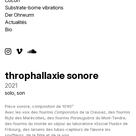
Cocon
Substrate-borne vibrations
Der Ohrwurm
Actualités
Bio



throphallaxie sonore
2021
solo, son
Pièce sonore, composition de 10’40’’
Avec les voix des fourmis
Componotus
de la Creusaz, des fourmis
Rufa
des Marécottes, des fourmis
Paralugubris
du Mont-Tendre,
des fourmis du monde en séjour au laboratoire «Social Fluids» de
Fribourg, des larsens des tubes-capteurs de l’œuvre les
souffleurs, de la flûte et de la voix