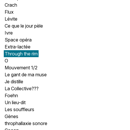
Crach
Flux
Lévite
Ce que le jour pèle
Ivre
Space opéra
Extra-lactée
Through the rim
O
Mouvement 1/2
Le gant de ma muse
Je distille
La Collective???
Foehn
Un lieu-dit
Les souffleurs
Gènes
throphallaxie sonore