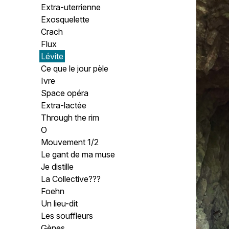
Extra-uterrienne
Exosquelette
Crach
Flux
Lévite
Ce que le jour pèle
Ivre
Space opéra
Extra-lactée
Through the rim
O
Mouvement 1/2
Le gant de ma muse
Je distille
La Collective???
Foehn
Un lieu-dit
Les souffleurs
Gènes